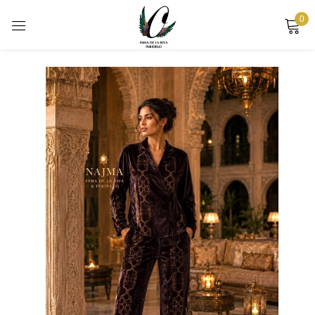
0
Sign in
Remember me
Lost password?
LOG IN
CREATE AN ACCOUNT