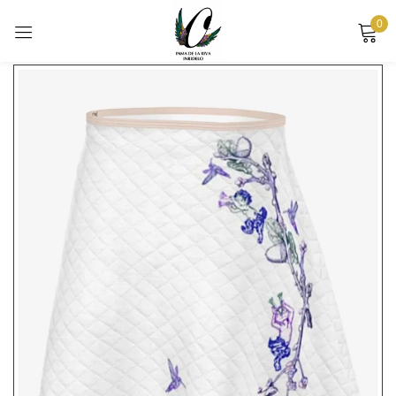
0
Voici le seul résultat
Sign in
Remember me
Lost password?
LOG IN
CREATE AN ACCOUNT