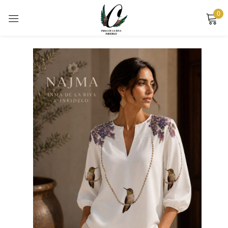
0
Sign in
Remember me
Lost password?
LOG IN
CREATE AN ACCOUNT