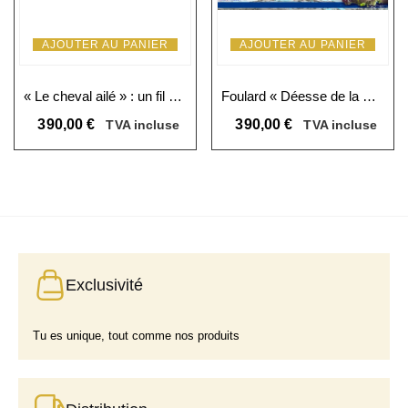
AJOUTER AU PANIER
AJOUTER AU PANIER
« Le cheval ailé » : un fil d’émotion tissé de soie
Foulard « Déesse de la mer » : luxe et mystère des océans
390,00
€
390,00
€
TVA incluse
TVA incluse
Exclusivité
Tu es unique, tout comme nos produits