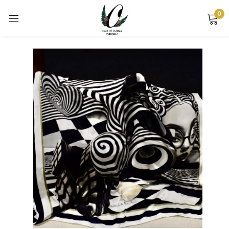
0
Sign in
Remember me
Lost password?
LOG IN
CREATE AN ACCOUNT