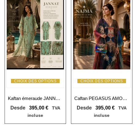
CHOIX DES OPTIONS
CHOIX DES OPTIONS
Kaftan émeraude JANNAT – Collection Resort
Caftan PEGASUS AMORE : Entre nuages et ailes
Desde
395,00
€
Desde
395,00
€
TVA
TVA
incluse
incluse