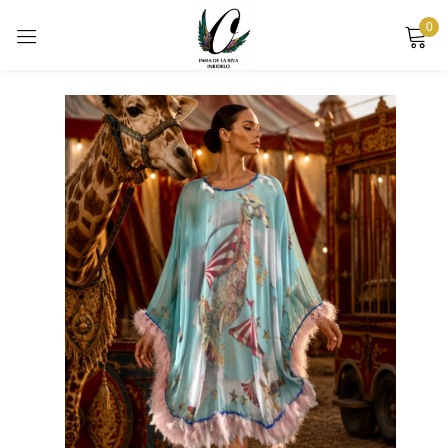
0
Sign in
Remember me
Lost password?
LOG IN
CREATE AN ACCOUNT