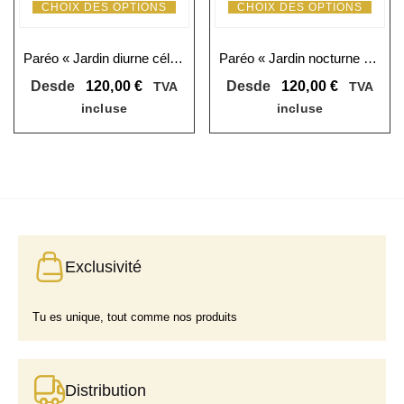
CHOIX DES OPTIONS
CHOIX DES OPTIONS
Paréo « Jardin diurne céleste » : chaleur et style pour votre été
Paréo « Jardin nocturne céleste » : harmonie et magie pour ton été
Desde
120,00
€
Desde
120,00
€
TVA
TVA
incluse
incluse
Exclusivité
Tu es unique, tout comme nos produits
Distribution