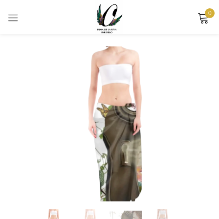
0
Sign in
Remember me
Lost password?
LOG IN
CREATE AN ACCOUNT