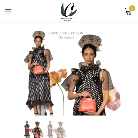
0
Sign in
Remember me
Lost password?
LOG IN
CREATE AN ACCOUNT