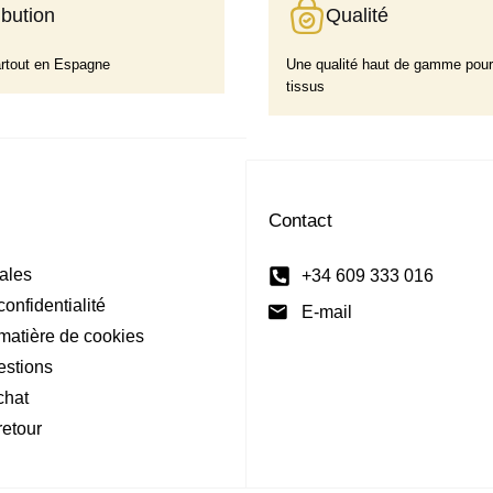
ibution
Qualité
artout en Espagne
Une qualité haut de gamme pour
tissus
Contact
ales
+34 609 333 016
confidentialité
E-mail
 matière de cookies
estions
chat
retour