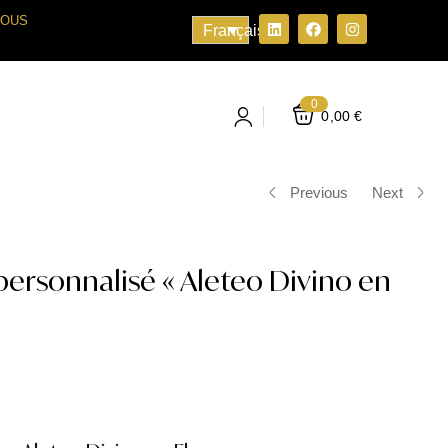
VOUS
Français
0
0,00
€
Previous
Next
personnalisé « Aleteo Divino en