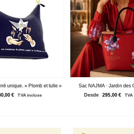
ré unique. « Plomb et tulle »
Sac NAJMA · Jardin des 
80,00
€
Desde
295,00
€
TVA incluse
TVA 