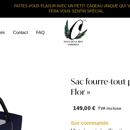
FAITES-VOUS PLAISIR AVEC UN PETIT CADEAU UNIQUE QUI 
FERA VOUS SENTIR SPÉCIAL
tés
Contact
FAQ
Sac fourre-tout 
Flor »
149,00
€
TVA incluse
Sur commande