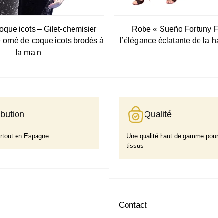
oquelicots – Gilet-chemisier
Robe « Sueño Fortuny Fu
 orné de coquelicots brodés à
l’élégance éclatante de la h
la main
ibution
Qualité
artout en Espagne
Une qualité haut de gamme pour
tissus
Contact