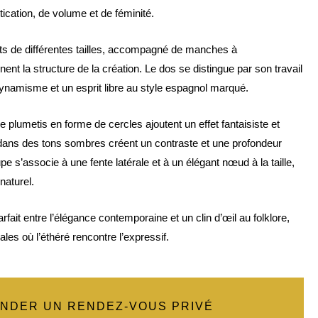
ication, de volume et de féminité.
nts de différentes tailles, accompagné de manches à
nt la structure de la création. Le dos se distingue par son travail
dynamisme et un esprit libre au style espagnol marqué.
le plumetis en forme de cercles ajoutent un effet fantaisiste et
s dans des tons sombres créent un contraste et une profondeur
upe s’associe à une fente latérale et à un élégant nœud à la taille,
naturel.
arfait entre l’élégance contemporaine et un clin d’œil au folklore,
les où l’éthéré rencontre l’expressif.
NDER UN RENDEZ-VOUS PRIVÉ