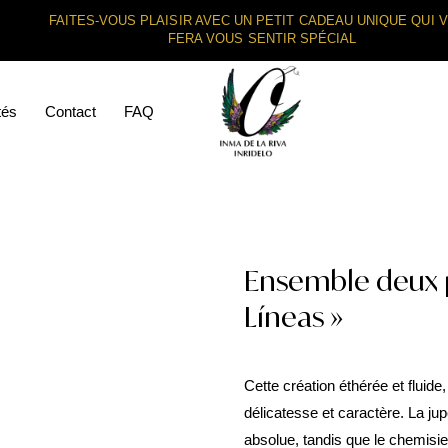
FAITES-VOUS PLAISIR AVEC UN PETIT CADEAU UNIQUE QUI 
FERA VOUS SENTIR SPÉCIAL
tés
Contact
FAQ
Ensemble deux p
Líneas »
Cette création éthérée et fluid
délicatesse et caractère. La ju
absolue, tandis que le chemisier