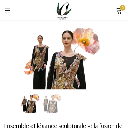
0
Sign in
Remember me
Lost password?
LOG IN
CREATE AN ACCOUNT
Ensemble « Élégance sculpturale » : la fusion de