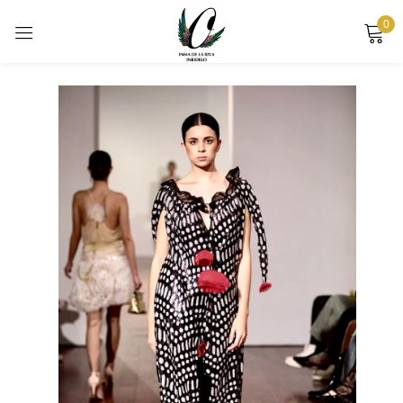
0
Sign in
Remember me
Lost password?
LOG IN
CREATE AN ACCOUNT