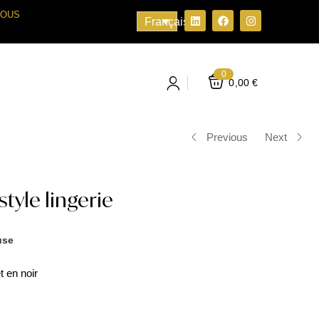
VOUS
Français
0
0,00
€
Previous
Next
tyle lingerie
use
t en noir