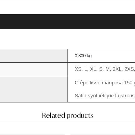
0,300 kg
XS
,
L
,
XL
,
S
,
M
,
2XL
,
2XS
Crêpe lisse mariposa 150 
Satin synthétique Lustrou
Related products