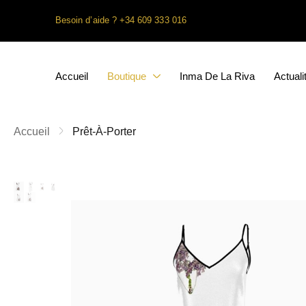
Besoin d’aide ? +34 609 333 016
Accueil
Boutique
Inma De La Riva
Actuali
Accueil
Prêt-À-Porter