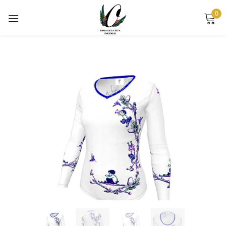
0
Sign in
Remember me
Lost password?
LOG IN
CREATE AN ACCOUNT