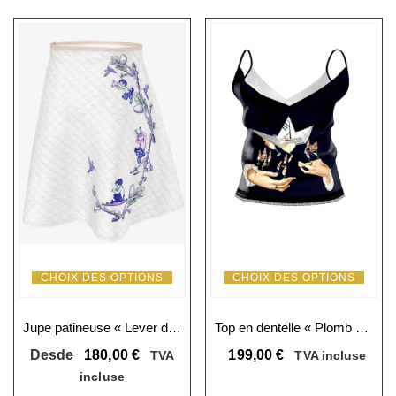
CHOIX DES OPTIONS
CHOIX DES OPTIONS
Jupe patineuse « Lever de soleil dans le Jardin d’Éther »
Top en dentelle « Plomb et tulle »
Desde
180,00
€
199,00
€
TVA
TVA incluse
incluse