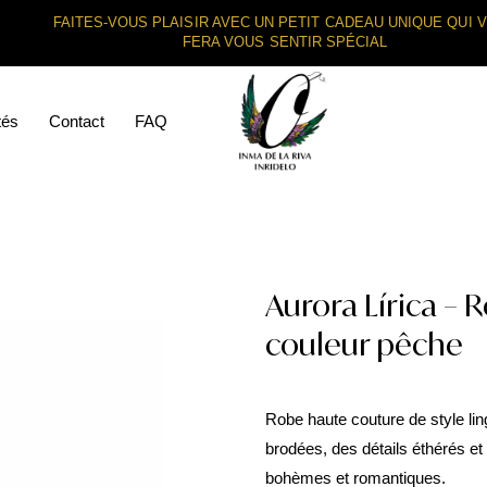
FAITES-VOUS PLAISIR AVEC UN PETIT CADEAU UNIQUE QUI 
FERA VOUS SENTIR SPÉCIAL
tés
Contact
FAQ
Aurora Lírica – 
couleur pêche
Robe haute couture de style lin
brodées, des détails éthérés et
bohèmes et romantiques.